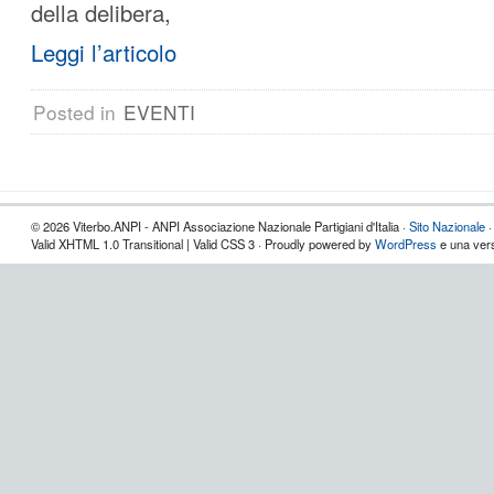
della delibera,
Leggi l’articolo
Posted in
EVENTI
© 2026 Viterbo.ANPI - ANPI Associazione Nazionale Partigiani d'Italia ·
Sito Nazionale
Valid XHTML 1.0 Transitional | Valid CSS 3 · Proudly powered by
WordPress
e una vers