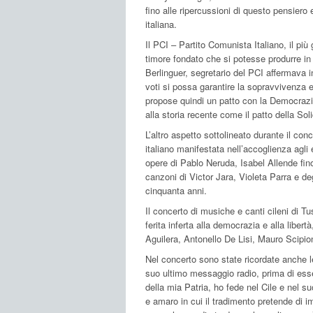
fino alle ripercussioni di questo pensiero 
italiana.
Il PCI – Partito Comunista Italiano, il pi
timore fondato che si potesse produrre in 
Berlinguer, segretario del PCI affermava in
voti si possa garantire la sopravvivenza 
propose quindi un patto con la Democrazia
alla storia recente come il patto della Sol
L’altro aspetto sottolineato durante il con
italiano manifestata nell’accoglienza agli 
opere di Pablo Neruda, Isabel Allende fino
canzoni di Victor Jara, Violeta Parra e deg
cinquanta anni.
Il concerto di musiche e canti cileni di Tu
ferita inferta alla democrazia e alla libert
Aguilera, Antonello De Lisi, Mauro Scip
Nel concerto sono state ricordate anche le
suo ultimo messaggio radio, prima di esser
della mia Patria, ho fede nel Cile e nel 
e amaro in cui il tradimento pretende di im