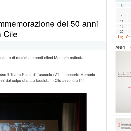
“LA
L
PACE
PRIMA
4
DI
ommemorazione dei 50 anni
11
TUTTO”:
18
il
n Cile
volantino
25
ANPI
« Lug
Ott
per
la
ANPI –
manifestazione
nazionale
erto di musiche e canti cileni Memoria ostinata,
del
7
ottobre
a
sso il Teatro Pocci di Tuscania (VT) il concerto Memoria
Roma
i dal colpo di stato fascista in Cile avvenuto l’11