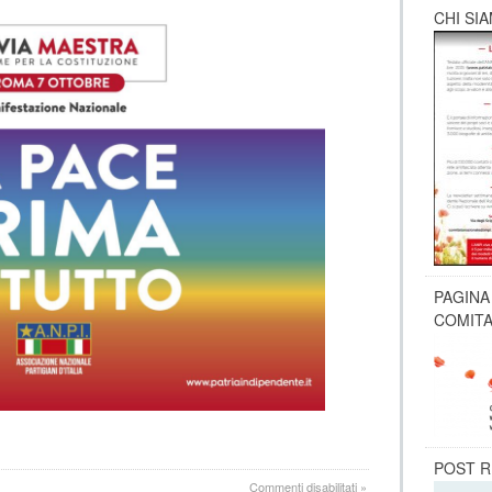
COSTITUZIONE”
CHI SI
PAGINA
COMITA
POST R
su
Commenti disabilitati
»