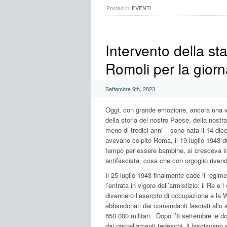
Posted in
EVENTI
Intervento della st
Romoli per la giorn
Settembre 9th, 2023
Oggi, con grande emozione, ancora una v
della storia del nostro Paese, della nostra
meno di tredici anni – sono nata il 14 di
avevano colpito Roma, il 19 luglio 1943 du
tempo per essere bambine, si cresceva in f
antifascista, cosa che con orgoglio riven
Il 25 luglio 1943 finalmente cade il regime
l’entrata in vigore dell’armistizio: il Re e 
divennero l’esercito di occupazione e la W
abbandonati dai comandanti lasciati allo 
650.000 militari. Dopo l’8 settembre le don
dai rastrellamenti tedeschi, li lasciavano