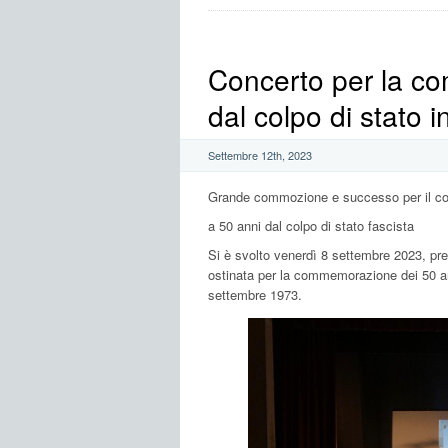
Concerto per la c
dal colpo di stato i
Settembre 12th, 2023
Grande commozione e successo per il conc
a 50 anni dal colpo di stato fascista
Si è svolto venerdì 8 settembre 2023, pre
ostinata per la commemorazione dei 50 ann
settembre 1973.