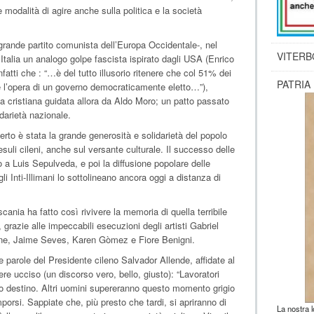
e modalità di agire anche sulla politica e la società
ù grande partito comunista dell’Europa Occidentale-, nel
VITERB
Italia un analogo golpe fascista ispirato dagli USA (Enrico
fatti che : “…è del tutto illusorio ritenere che col 51% dei
PATRIA
e l’opera di un governo democraticamente eletto…”),
 cristiana guidata allora da Aldo Moro; un patto passato
idarietà nazionale.
certo è stata la grande generosità e solidarietà del popolo
esuli cileni, anche sul versante culturale. Il successo delle
 a Luis Sepulveda, e poi la diffusione popolare delle
li Inti-Illimani lo sottolineano ancora oggi a distanza di
scania ha fatto così rivivere la memoria di quella terribile
à, grazie alle impeccabili esecuzioni degli artisti Gabriel
ione, Jaime Seves, Karen Gòmez e Fiore Benigni.
 parole del Presidente cileno Salvador Allende, affidate al
e ucciso (un discorso vero, bello, giusto): “Lavoratori
suo destino. Altri uomini supereranno questo momento grigio
porsi. Sappiate che, più presto che tardi, si apriranno di
La nostra 