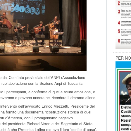
PER NO
o dal Comitato provinciale dell’ANPI (Associazione
e in collaborazione con la Sezione Anpi di Tuscania.
aio i partecipanti, a conferma di quella acuta emozione, e
provarono e provano ancora nel ricordare il dramma cileno.
o intervento dell’avvocato Enrico Mezzetti, Presidente del
 ha fornito una documenta ricostruzione storica di quei
 Uniti d’America, con il protagonismo negativo
 del presidente Richard Nixon e del Segretario di Stato
ltà che l’America Latina restava il loro “cortile di casa”,