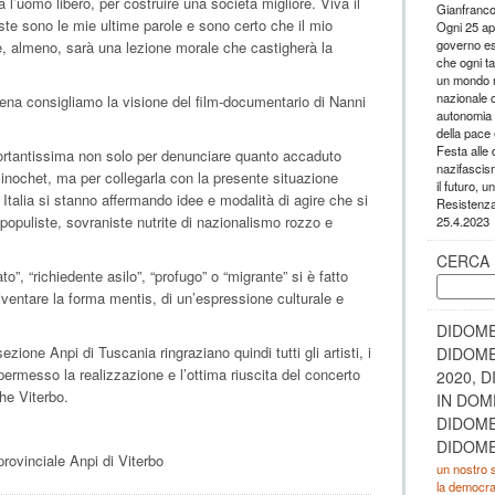
 l’uomo libero, per costruire una società migliore. Viva il
Gianfranco
este sono le mie ultime parole e sono certo che il mio
Ogni 25 apr
governo es
e, almeno, sarà una lezione morale che castigherà la
che ogni ta
un mondo mi
nazionale 
ena consigliamo la visione del film-documentario di Nanni
autonomia d
della pace 
Festa alle
mportantissima non solo per denunciare quanto accaduto
nazifascism
Pinochet, ma per collegarla con la presente situazione
il futuro, 
Italia si stanno affermando idee e modalità di agire che si
Resistenz
opuliste, sovraniste nutrite di nazionalismo rozzo e
25.4.2023
CERCA 
o”, “richiedente asilo”, “profugo” o “migrante” si è fatto
Ricerca
ventare la forma mentis, di un’espressione culturale e
per:
DIDOME
zione Anpi di Tuscania ringraziano quindi tutti gli artisti, i
DIDOME
o permesso la realizzazione e l’ottima riuscita del concerto
2020, 
he Viterbo.
IN DOM
DIDOME
DIDOME
ovinciale Anpi di Viterbo
un nostro sp
la democraz