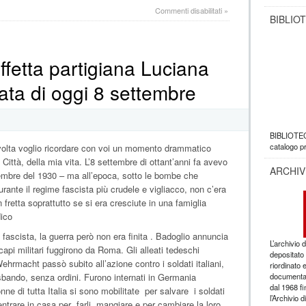
su
Commenti disabilitati
»
BIBLIO
Concerto
per
la
commemorazione
affetta partigiana Luciana
dei
50
ata di oggi 8 settembre
anni
dal
colpo
di
stato
BIBLIOTEC
in
catalogo pr
olta voglio ricordare con voi un momento drammatico
Cile
 Città, della mia vita. L’8 settembre di ottant’anni fa avevo
ARCHIVI
cembre del 1930 – ma all’epoca, sotto le bombe che
rante il regime fascista più crudele e vigliacco, non c’era
retta soprattutto se si era cresciute in una famiglia
dico
 fascista, la guerra però non era finita . Badoglio annuncia
L’archivio 
i capi militari fuggirono da Roma. Gli alleati tedeschi
depositato 
ehrmacht passò subito all’azione contro i soldati italiani,
riordinato 
sbando, senza ordini. Furono internati in Germania
documentazi
dal 1968 fi
ne di tutta Italia si sono mobilitate per salvare i soldati
l’Archivio d
 entrare in casa per farli mangiare e per cambiare la loro