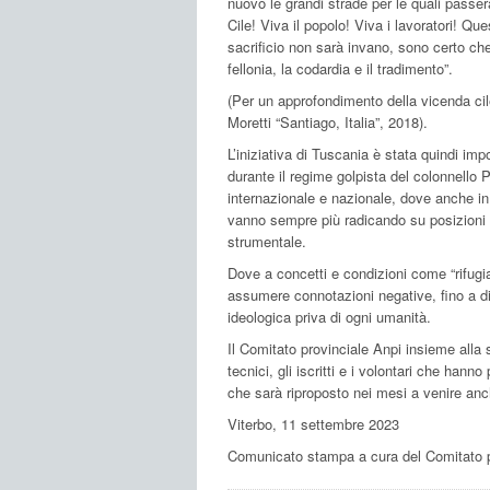
nuovo le grandi strade per le quali passerà
Cile! Viva il popolo! Viva i lavoratori! Qu
sacrificio non sarà invano, sono certo ch
fellonia, la codardia e il tradimento”.
(Per un approfondimento della vicenda cil
Moretti “Santiago, Italia”, 2018).
L’iniziativa di Tuscania è stata quindi i
durante il regime golpista del colonnello 
internazionale e nazionale, dove anche in 
vanno sempre più radicando su posizioni p
strumentale.
Dove a concetti e condizioni come “rifugiat
assumere connotazioni negative, fino a di
ideologica priva di ogni umanità.
Il Comitato provinciale Anpi insieme alla se
tecnici, gli iscritti e i volontari che hann
che sarà riproposto nei mesi a venire anc
Viterbo, 11 settembre 2023
Comunicato stampa a cura del Comitato pr