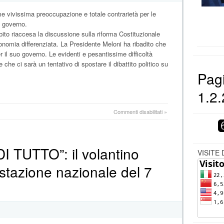
e vivissima preoccupazione e totale contrarietà per le
l governo.
subito riaccesa la discussione sulla riforma Costituzionale
onomia differenziata. La Presidente Meloni ha ribadito che
er il suo governo. Le evidenti e pesantissime difficoltà
e ci sarà un tentativo di spostare il dibattito politico su
Pagi
1.2.
su
Commenti disabilitati
»
Il
Comitato
nazionale
ANPI:
 TUTTO”: il volantino
“CON
VISITE 
LE
stazione nazionale del 7
RIFORME
ISTITUZIONALI
SI
STRAVOLGE
IL
MODELLO
SOCIALE
DELLA