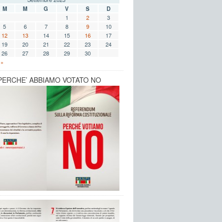
M
M
G
V
S
D
1
2
3
5
6
7
8
9
10
12
13
14
15
16
17
19
20
21
22
23
24
26
27
28
29
30
 »
 PERCHE’ ABBIAMO VOTATO NO