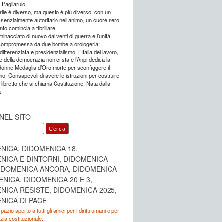
 Pagliarulo
ile è diverso, ma questo è più diverso, con un
senzialmente autoritario nell’animo, un cuore nero
nto comincia a fibrillare;
nacciato di nuovo dai venti di guerra e l’unità
compromessa da due bombe a orologeria:
ifferenziata e presidenzialismo. L’Italia del lavoro,
e della democrazia non ci sta e l’Anpi dedica la
 donne Medaglia d’Oro morte per sconfiggere il
o. Consapevoli di avere le istruzioni per costruire
un libretto che si chiama Costituzione. Nata dalla
a
NEL SITO
NICA, DIDOMENICA 18,
NICA E DINTORNI, DIDOMENICA
DIDOMENICA ANCORA, DIDOMENICA
ENICA, DIDOMENICA 20 E 3,
NICA RESISTE, DIDOMENICA 2025,
NICA DI PACE
azio aperto a tutti gli amici per i diritti umani e per
ia costituzionale.