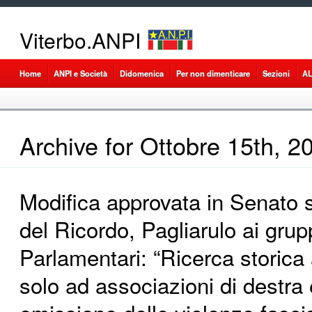
Viterbo.ANPI
Home
ANPI e Società
Didomenica
Per non dimenticare
Sezioni
A
Archive for Ottobre 15th, 2
Modifica approvata in Senato 
del Ricordo, Pagliarulo ai grup
Parlamentari: “Ricerca storica 
solo ad associazioni di destra 